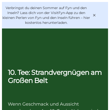
English
Danish
VisitFyn
Verbringst du deinen Sommer auf Fyn und den
VisitFyn
Deutsch
Inseln? Lass dich von der VisitFyn-App zu den
kleinen Perlen von Fyn und den Inseln führen –
hier
kostenlos herunterladen
.
Reise Ideen
Outdoor & bike
Essen & trinken
10. Tee: Strandvergnügen am
Übernachtung
Großen Belt
Wenn Geschmack und Aussicht