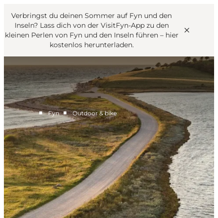
English
Danish
VisitFyn
Verbringst du deinen Sommer auf Fyn und den
VisitFyn
Deutsch
Inseln? Lass dich von der VisitFyn-App zu den
kleinen Perlen von Fyn und den Inseln führen –
hier
kostenlos herunterladen
.
Reise Ideen
■
■
Fyn
Outdoor & bike
Outdoor & bike
Essen & trinken
Übernachtung