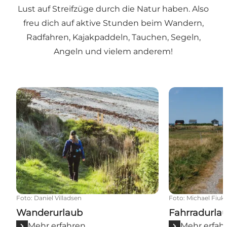
Lust auf Streifzüge durch die Natur haben. Also
freu dich auf aktive Stunden beim Wandern,
Radfahren, Kajakpaddeln, Tauchen, Segeln,
Angeln und vielem anderem!
Wanderurlaub
Fahrradurlaub
Foto
:
Daniel Villadsen
Foto
:
Michael Fiuk
Wanderurlaub
Fahrradurla
Mehr erfahren
Mehr erfah