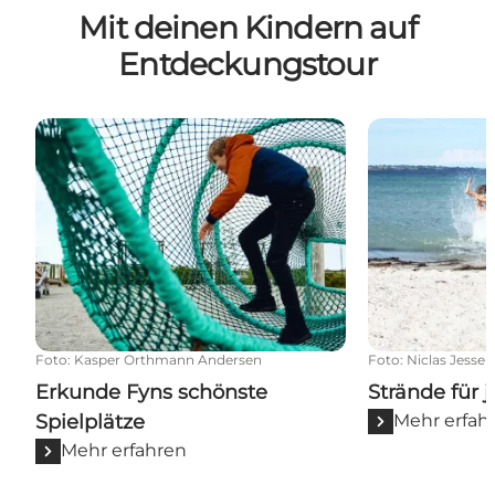
Mit deinen Kindern auf
Entdeckungstour
Erkunde Fyns schönste Spielplätze
Strände für j
Foto
:
Kasper Orthmann Andersen
Foto
:
Niclas Jessen
Erkunde Fyns schönste
Strände für
Spielplätze
Mehr erfah
Mehr erfahren