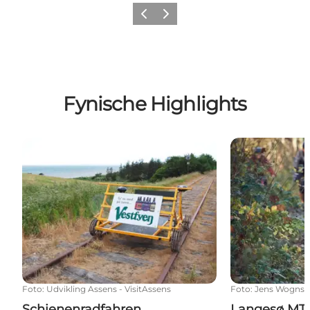
Zurück
Weiter
Fynische Highlights
Schienenradfahren
Langesø MTB-
Foto
:
Udvikling Assens - VisitAssens
Foto
:
Jens Wogns
Schienenradfahren
Langesø MTB