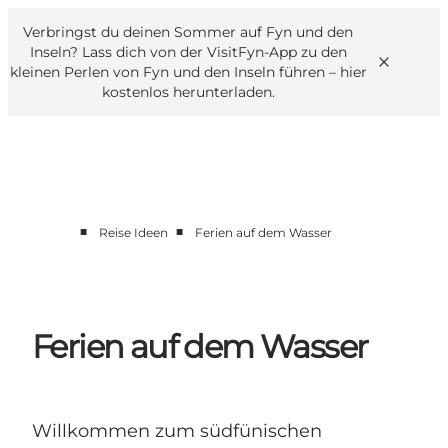
English
Danish
VisitFyn
Verbringst du deinen Sommer auf Fyn und den
VisitFyn
Deutsch
Inseln? Lass dich von der VisitFyn-App zu den
kleinen Perlen von Fyn und den Inseln führen –
hier
kostenlos herunterladen
.
Reise Ideen
■
■
Reise Ideen
Ferien auf dem Wasser
Outdoor & bike
Essen & trinken
Übernachtung
Ferien auf dem Wasser
Willkommen zum südfünischen