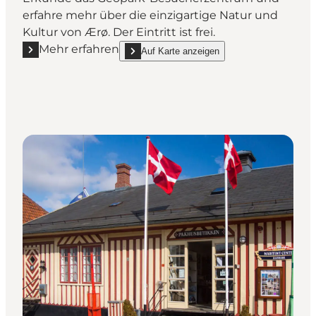
erfahre mehr über die einzigartige Natur und
Kultur von Ærø. Der Eintritt ist frei.
Mehr erfahren
Auf Karte anzeigen
Mehr erfahren "Geopark Besucherzentrum Søbygaa
show Geopark Besucherzentrum Søbygaard o