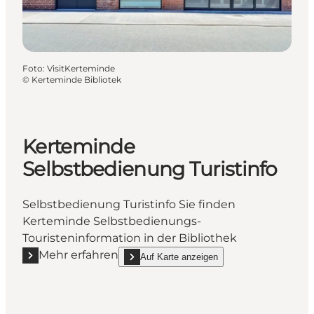
Foto
:
VisitKerteminde
©
Kerteminde Bibliotek
Kerteminde
Selbstbedienung Turistinfo
Selbstbedienung Turistinfo Sie finden
Kerteminde Selbstbedienungs-
Touristeninformation in der Bibliothek
Mehr erfahren
Auf Karte anzeigen
Mehr erfahren "Kerteminde Selbstbedienung Turisti
show Kerteminde Selbstbedienung Turistin