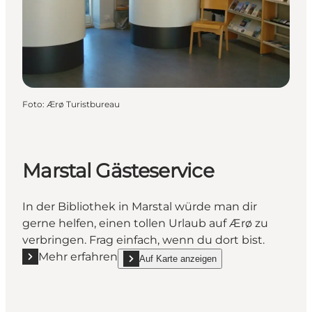
Foto
:
Ærø Turistbureau
Marstal Gästeservice
In der Bibliothek in Marstal würde man dir
gerne helfen, einen tollen Urlaub auf Ærø zu
verbringen. Frag einfach, wenn du dort bist.
Mehr erfahren
Auf Karte anzeigen
Mehr erfahren "Marstal Gästeservice"
show Marstal Gästeservice on_map