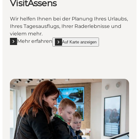
VisitAssens
Wir helfen Ihnen bei der Planung Ihres Urlaubs,
Ihres Tagesausflugs, Ihrer Raderlebnisse und
vielem mehr.
Mehr erfahren
Auf Karte anzeigen
Mehr erfahren "VisitAssens"
show VisitAssens on_map