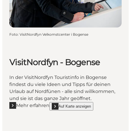
Foto
:
VisitNordfyn Velkomstcenter i Bogense
VisitNordfyn - Bogense
In der VisitNordfyn Touristinfo in Bogense
findest du viele Ideen und Tipps für deinen
Urlaub auf Nordfünen - alle sind willkommen,
und sie ist das ganze Jahr geöffnet.
Mehr erfahren
Auf Karte anzeigen
Mehr erfahren "VisitNordfyn - Bogense"
show VisitNordfyn - Bogense on_map