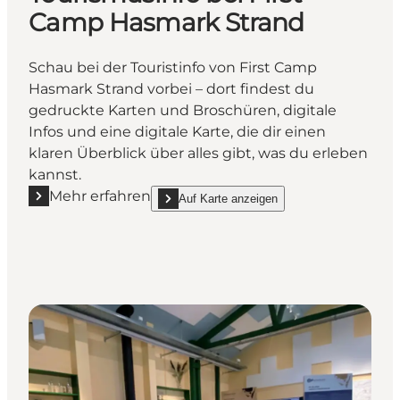
Camp Hasmark Strand
Schau bei der Touristinfo von First Camp
Hasmark Strand vorbei – dort findest du
gedruckte Karten und Broschüren, digitale
Infos und eine digitale Karte, die dir einen
klaren Überblick über alles gibt, was du erleben
kannst.
Mehr erfahren
Auf Karte anzeigen
Mehr erfahren "Tourismusinfo bei First Camp Hasma
show Tourismusinfo bei First Camp Hasmark 