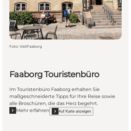
Foto
:
VisitFaaborg
Faaborg Touristenbüro
Im Touristenbüro Faaborg erhalten Sie
maßgeschneiderte Tipps für Ihre Reise sowie
alle Broschüren, die das Herz begehrt.
Mehr erfahren
Auf Karte anzeigen
Mehr erfahren "Faaborg Touristenbüro"
show Faaborg Touristenbüro on_map