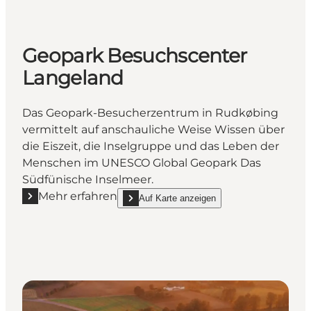
Geopark Besuchscenter
Langeland
Das Geopark-Besucherzentrum in Rudkøbing
vermittelt auf anschauliche Weise Wissen über
die Eiszeit, die Inselgruppe und das Leben der
Menschen im UNESCO Global Geopark Das
Südfünische Inselmeer.
Mehr erfahren
Auf Karte anzeigen
Mehr erfahren "Geopark Besuchscenter Langeland"
show Geopark Besuchscenter Langeland on_