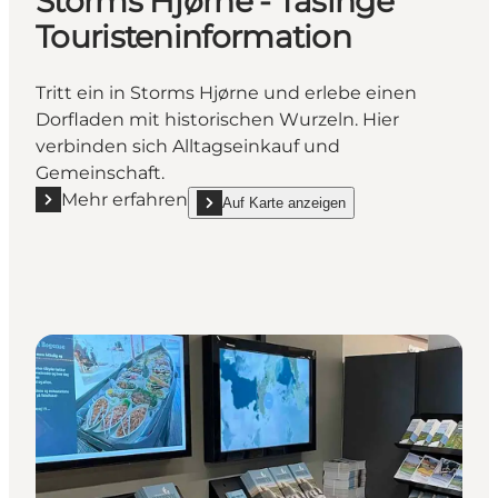
Storms Hjørne - Tåsinge
Touristeninformation
Tritt ein in Storms Hjørne und erlebe einen
Dorfladen mit historischen Wurzeln. Hier
verbinden sich Alltagseinkauf und
Gemeinschaft.
Mehr erfahren
Auf Karte anzeigen
Mehr erfahren "Storms Hjørne - Tåsinge Touristenin
show Storms Hjørne - Tåsinge Touristeninfor