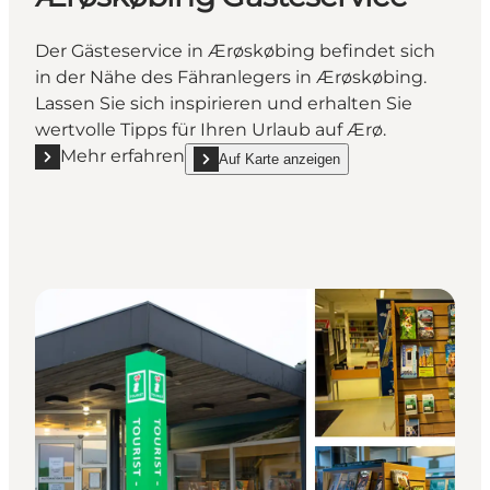
Der Gästeservice in Ærøskøbing befindet sich
in der Nähe des Fähranlegers in Ærøskøbing.
Lassen Sie sich inspirieren und erhalten Sie
wertvolle Tipps für Ihren Urlaub auf Ærø.
Mehr erfahren
Auf Karte anzeigen
Mehr erfahren "Ærøskøbing Gästeservice"
show Ærøskøbing Gästeservice on_map