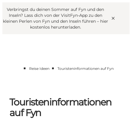
English
Danish
VisitFyn
Verbringst du deinen Sommer auf Fyn und den
VisitFyn
Deutsch
Inseln? Lass dich von der VisitFyn-App zu den
kleinen Perlen von Fyn und den Inseln führen –
hier
kostenlos herunterladen
.
Reise Ideen
■
■
Reise Ideen
Touristeninformationen auf Fyn
Outdoor & bike
Essen & trinken
Übernachtung
Touristeninformationen
auf Fyn