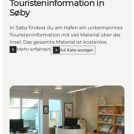
Touristeninformation in
Søby
In Søby findest du am Hafen ein unbemanntes
Touristeninformation mit viel Material über die
Insel. Das gesamte Material ist kostenlos.
Mehr erfahren
Auf Karte anzeigen
Mehr erfahren "Touristeninformation in Søby"
show Touristeninformation in Søby on_map