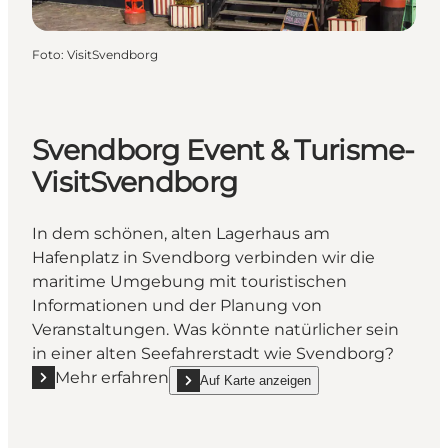
Foto
:
VisitSvendborg
Svendborg Event & Turisme-
VisitSvendborg
In dem schönen, alten Lagerhaus am
Hafenplatz in Svendborg verbinden wir die
maritime Umgebung mit touristischen
Informationen und der Planung von
Veranstaltungen. Was könnte natürlicher sein
in einer alten Seefahrerstadt wie Svendborg?
Mehr erfahren
Auf Karte anzeigen
Mehr erfahren "Svendborg Event & Turisme- VisitS
show Svendborg Event & Turisme- VisitSven