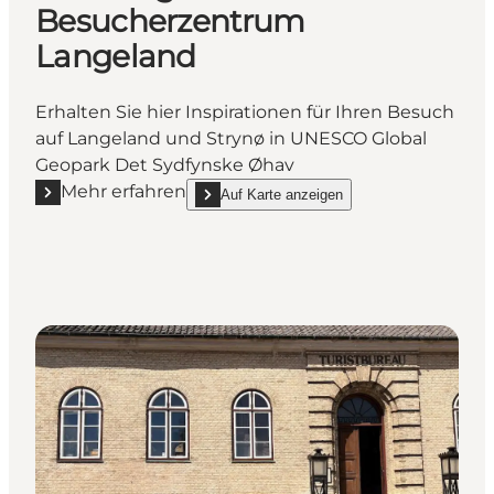
Besucherzentrum
Langeland
Erhalten Sie hier Inspirationen für Ihren Besuch
auf Langeland und Strynø in UNESCO Global
Geopark Det Sydfynske Øhav
Mehr erfahren
Auf Karte anzeigen
Mehr erfahren "VisitLangeland: Besucherzentrum L
show VisitLangeland: Besucherzentrum Lange