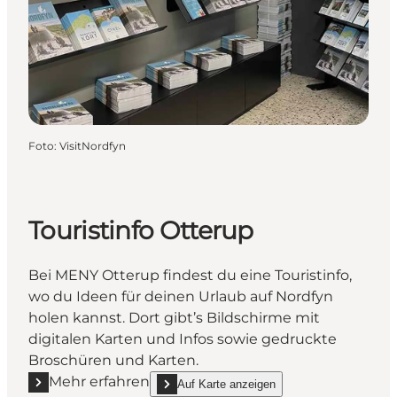
Foto
:
VisitNordfyn
Touristinfo Otterup
Bei MENY Otterup findest du eine Touristinfo,
wo du Ideen für deinen Urlaub auf Nordfyn
holen kannst. Dort gibt’s Bildschirme mit
digitalen Karten und Infos sowie gedruckte
Broschüren und Karten.
Mehr erfahren
Auf Karte anzeigen
Mehr erfahren "Touristinfo Otterup"
show Touristinfo Otterup on_map