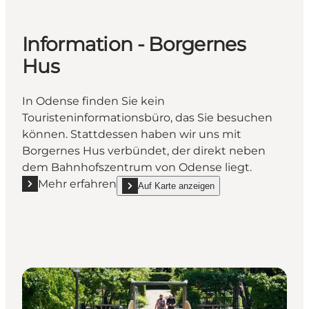
Information - Borgernes
Hus
In Odense finden Sie kein
Touristeninformationsbüro, das Sie besuchen
können. Stattdessen haben wir uns mit
Borgernes Hus verbündet, der direkt neben
dem Bahnhofszentrum von Odense liegt.
Mehr erfahren
Auf Karte anzeigen
Mehr erfahren "Information - Borgernes Hus"
show Information - Borgernes Hus on_map