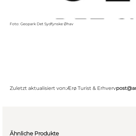
Foto
:
Geopark Det Sydfynske Øhav
Zuletzt aktualisiert von:
Ærø Turist & Erhverv
post@ar
Ähnliche Produkte