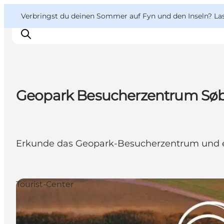
English
Danish
VisitFyn
VisitFyn
Verbringst du deinen Sommer auf Fyn und den Inseln? Lass
Deutsch
Geopark Besucherzentrum Sø
Reise Ideen
Outdoor & bike
Essen & trinken
Erkunde das Geopark-Besucherzentrum und erfah
Übernachtung
Tourist-Center