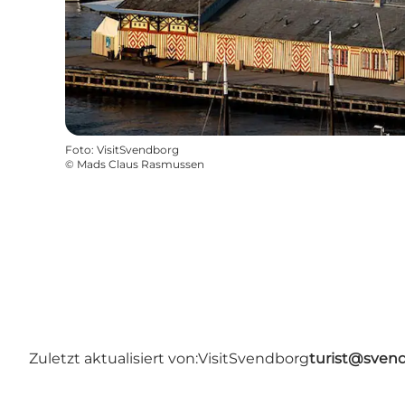
Foto
:
VisitSvendborg
©
Mads Claus Rasmussen
Zuletzt aktualisiert von:
VisitSvendborg
turist@sven