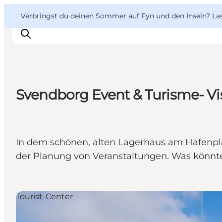
English
Danish
VisitFyn
VisitFyn
Verbringst du deinen Sommer auf Fyn und den Inseln? Lass
Deutsch
Svendborg Event & Turisme- V
Reise Ideen
Outdoor & bike
Essen & trinken
In dem schönen, alten Lagerhaus am Hafenpl
Übernachtung
der Planung von Veranstaltungen. Was könnte 
Tourist-Center