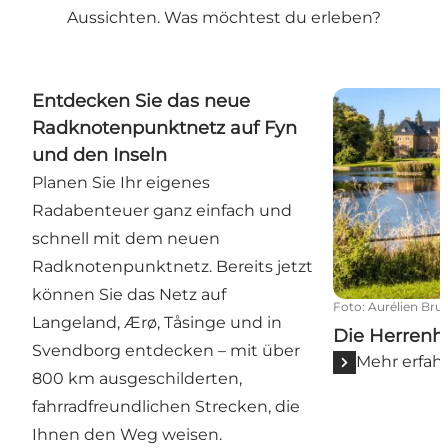
Aussichten. Was möchtest du erleben?
Entdecken Sie das neue Radknotenpunktnetz auf F
Die Herrenha
Entdecken Sie das neue
Radknotenpunktnetz auf Fyn
und den Inseln
Planen Sie Ihr eigenes
Radabenteuer ganz einfach und
schnell mit dem neuen
Radknotenpunktnetz. Bereits jetzt
können Sie das Netz auf
Foto
:
Aurélien Brus
Langeland, Ærø, Tåsinge und in
Die Herrenh
Svendborg entdecken – mit über
Mehr erfah
800 km ausgeschilderten,
fahrradfreundlichen Strecken, die
Ihnen den Weg weisen.