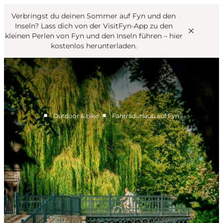
English
Danish
VisitFyn
Verbringst du deinen Sommer auf Fyn und den
VisitFyn
Deutsch
Inseln? Lass dich von der VisitFyn-App zu den
kleinen Perlen von Fyn und den Inseln führen –
hier
kostenlos herunterladen
.
Reise Ideen
■
■
…
Outdoor & bike
Fahrradurlaub auf Fyn
Outdoor & bike
Essen & trinken
Übernachtung