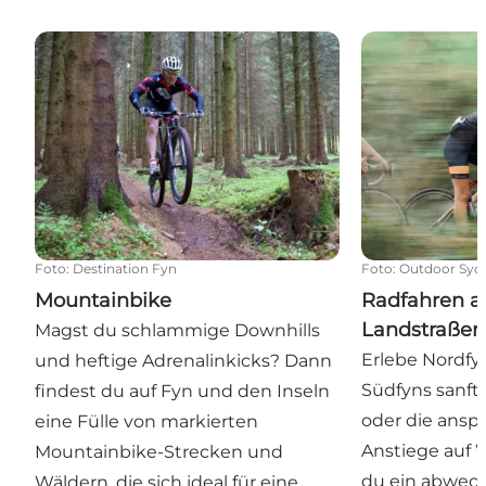
Mountainbike
Radfahren auf
Foto
:
Destination Fyn
Foto
:
Outdoor Syd
Mountainbike
Radfahren a
Landstraßen
Magst du schlammige Downhills
Erlebe Nordfyn
und heftige Adrenalinkicks? Dann
Südfyns sanft
findest du auf Fyn und den Inseln
oder die anspr
eine Fülle von markierten
Anstiege auf W
Mountainbike-Strecken und
du ein abwec
Wäldern, die sich ideal für eine