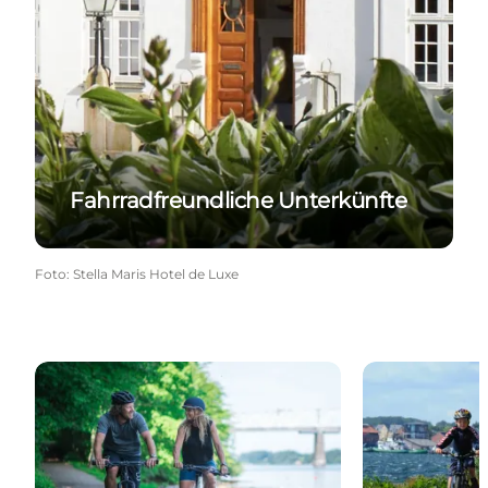
Fahrradfreundliche Unterkünfte
Foto
:
Stella Maris Hotel de Luxe
Pauschalreisen nach Fyn
Fahrrad miete