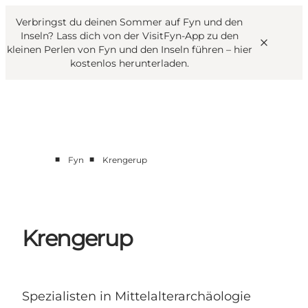
English
Danish
VisitFyn
Verbringst du deinen Sommer auf Fyn und den
VisitFyn
Deutsch
Inseln? Lass dich von der VisitFyn-App zu den
kleinen Perlen von Fyn und den Inseln führen –
hier
kostenlos herunterladen
.
Reise Ideen
■
■
Fyn
Krengerup
Outdoor & bike
Essen & trinken
Übernachtung
Krengerup
Spezialisten in Mittelalterarchäologie