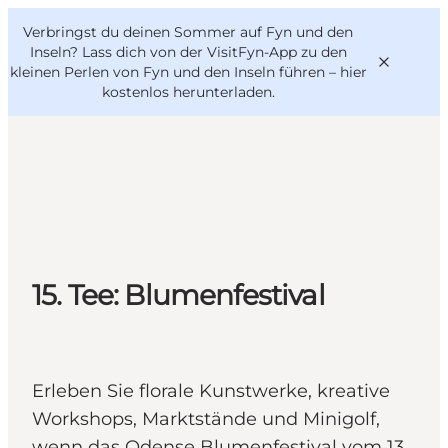
English
Danish
VisitFyn
Verbringst du deinen Sommer auf Fyn und den
VisitFyn
Deutsch
Inseln? Lass dich von der VisitFyn-App zu den
kleinen Perlen von Fyn und den Inseln führen –
hier
kostenlos herunterladen
.
Reise Ideen
Outdoor & bike
Essen & trinken
15. Tee: Blumenfestival
Übernachtung
Erleben Sie florale Kunstwerke, kreative
Workshops, Marktstände und Minigolf,
wenn das Odense Blumenfestival vom 13.