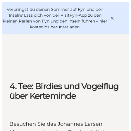
English
Danish
VisitFyn
Verbringst du deinen Sommer auf Fyn und den
VisitFyn
Deutsch
Inseln? Lass dich von der VisitFyn-App zu den
kleinen Perlen von Fyn und den Inseln führen –
hier
kostenlos herunterladen
.
Reise Ideen
Outdoor & bike
Essen & trinken
4. Tee: Birdies und Vogelflug
Übernachtung
über Kerteminde
Besuchen Sie das Johannes Larsen