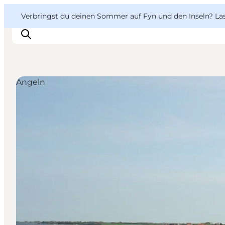
English
Danish
VisitFyn
VisitFyn
Verbringst du deinen Sommer auf Fyn und den Inseln? Lass
Deutsch
Angeln
Reise Ideen
Outdoor & bike
Essen & trinken
Übernachtung