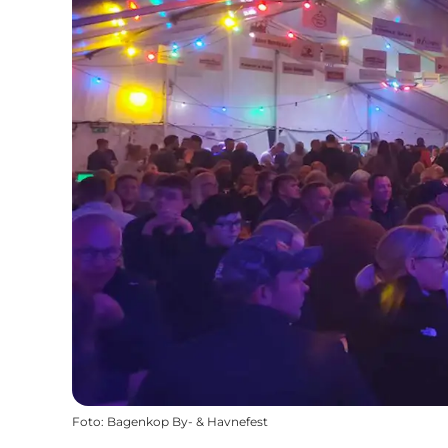
Foto
:
Bagenkop By- & Havnefest