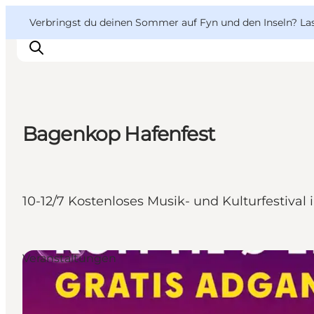
English
Danish
VisitFyn
VisitFyn
Verbringst du deinen Sommer auf Fyn und den Inseln? Lass
Deutsch
Bagenkop Hafenfest
Reise Ideen
Outdoor & bike
Essen & trinken
10-12/7 Kostenloses Musik- und Kulturfestival
Übernachtung
Veranstaltungen