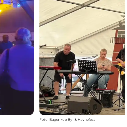
Foto
:
Bagenkop By- & Havnefest