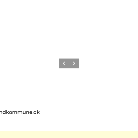
Zurück
Weiter
landkommune.dk