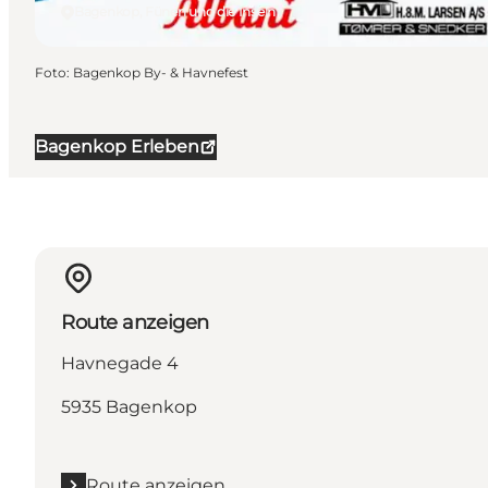
Bagenkop, Fünen und die Inseln
Foto
:
Bagenkop By- & Havnefest
Bagenkop Erleben
Route anzeigen
Havnegade 4
5935 Bagenkop
Route anzeigen