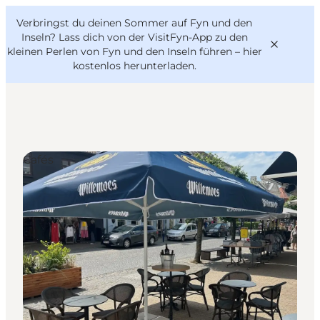
English
Danish
VisitFyn
Verbringst du deinen Sommer auf Fyn und den
VisitFyn
Deutsch
Inseln? Lass dich von der VisitFyn-App zu den
kleinen Perlen von Fyn und den Inseln führen –
hier
kostenlos herunterladen
.
Reise Ideen
Cafés
Outdoor & bike
Essen & trinken
Übernachtung