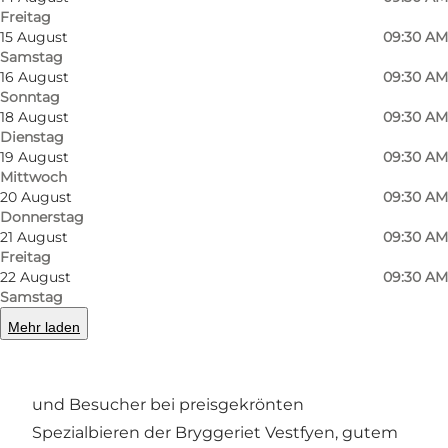
Freitag
15 August
09:30 AM
Samstag
16 August
09:30 AM
Sonntag
Foto
:
Willemoes Bryghus
Foto
:
18 August
09:30 AM
Dienstag
19 August
09:30 AM
Zurück
Weiter
Mittwoch
20 August
09:30 AM
Donnerstag
21 August
09:30 AM
Freitag
Willemoes Bryghus in Assens
22 August
09:30 AM
Samstag
Mitten im Herzen von Assens befindet sich das
Mehr laden
Willemoes Bryghus – ein gemütliches
Brauhaus und Café, in dem sich Einheimische
und Besucher bei preisgekrönten
Spezialbieren der
Bryggeriet Vestfyen
, gutem