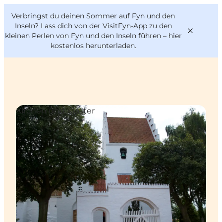
English
Danish
VisitFyn
Verbringst du deinen Sommer auf Fyn und den
VisitFyn
Deutsch
Inseln? Lass dich von der VisitFyn-App zu den
kleinen Perlen von Fyn und den Inseln führen –
hier
kostenlos herunterladen
.
Reise Ideen
Kirchen und Klöster
Outdoor & bike
Essen & trinken
Übernachtung