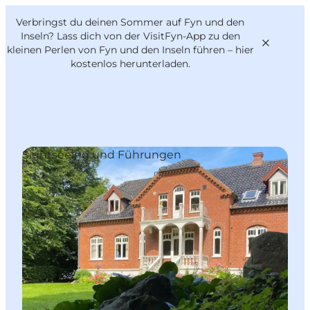
English
Danish
VisitFyn
Verbringst du deinen Sommer auf Fyn und den
VisitFyn
Deutsch
Inseln? Lass dich von der VisitFyn-App zu den
kleinen Perlen von Fyn und den Inseln führen –
hier
kostenlos herunterladen
.
Reise Ideen
Sightseeing und Führungen
Outdoor & bike
Essen & trinken
Übernachtung