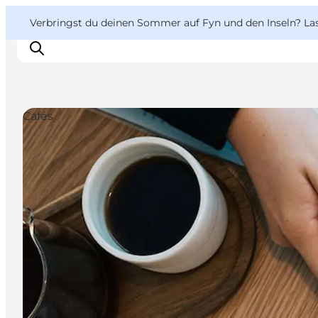
English
Danish
VisitFyn
VisitFyn
Verbringst du deinen Sommer auf Fyn und den Inseln? Lass
Deutsch
Cafés
Reise Ideen
Outdoor & bike
Essen & trinken
Übernachtung