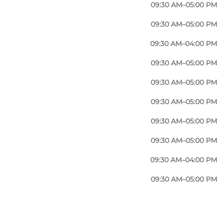
üssen und frischer Minze bis hin zu klassischen
09:30 AM–05:00 PM
09:30 AM–05:00 PM
ttes bietet das Café aufregende Spezialitäten wie
09:30 AM–04:00 PM
tes haben, können Sie sich auf das beliebte
09:30 AM–05:00 PM
09:30 AM–05:00 PM
sen von Grund auf zu, mit einem Fokus auf gesunde
lding, und mit seiner entspannten Atmosphäre und
09:30 AM–05:00 PM
u genießen.
09:30 AM–05:00 PM
e am Samstag von 10 bis 16 Uhr vorbei, um das
09:30 AM–05:00 PM
09:30 AM–04:00 PM
09:30 AM–05:00 PM