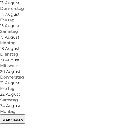
Die Speisekarte umfasst alles von warmem Erdbeer-H
13 August
Donnerstag
Pfannkuchen, die mit Erdbeerkompott und Vanillec
14 August
Freitag
Das Café ist auch für sein besonderes Kaffeeerlebn
15 August
den erfrischenden Espresso Tonic, der bei den Gäste
Samstag
17 August
Avocado-Toast mit geschlagenem Feta, Tomaten und
Montag
18 August
Hinter dem Café steht ein leidenschaftliches Ehepa
Dienstag
und nahrhafte Mahlzeiten. Das neue Café in Odense
19 August
Mittwoch
gemütlichen Einrichtung ist es der perfekte Ort, 
20 August
Donnerstag
Besuchen Sie das Café in der Kongensgade von Mont
21 August
wunderbare Frühstück und den herrlichen Kaffee z
Freitag
22 August
Samstag
24 August
Montag
Instagram
Facebook
Mehr laden