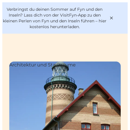
English
Danish
VisitFyn
Verbringst du deinen Sommer auf Fyn und den
VisitFyn
Deutsch
Inseln? Lass dich von der VisitFyn-App zu den
kleinen Perlen von Fyn und den Inseln führen –
hier
kostenlos herunterladen
.
Reise Ideen
Architektur und Stadträume
Outdoor & bike
Essen & trinken
Übernachtung