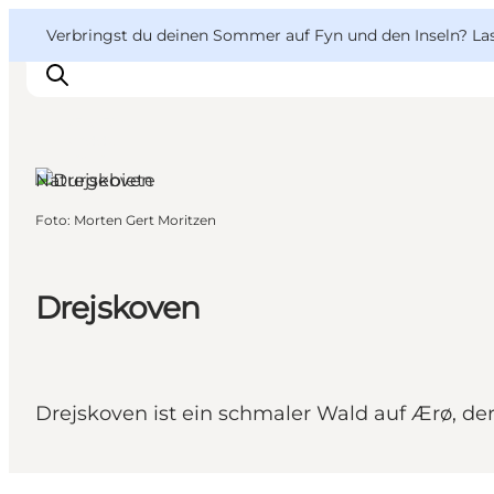
English
Danish
VisitFyn
VisitFyn
Verbringst du deinen Sommer auf Fyn und den Inseln? Lass
Deutsch
Ærø, Fünen
und die
Inseln
Naturgebiete
Foto
:
Morten Gert Moritzen
Reise Ideen
Outdoor & bike
Essen & trinken
Drejskoven
Übernachtung
Drejskoven ist ein schmaler Wald auf Ærø, der 