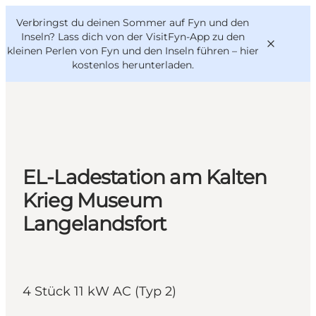
English
Danish
VisitFyn
Verbringst du deinen Sommer auf Fyn und den
VisitFyn
Deutsch
Inseln? Lass dich von der VisitFyn-App zu den
kleinen Perlen von Fyn und den Inseln führen –
hier
kostenlos herunterladen
.
Reise Ideen
Outdoor & bike
EL-Ladestation am Kalten
Essen & trinken
Krieg Museum
Übernachtung
Langelandsfort
4 Stück 11 kW AC (Typ 2)