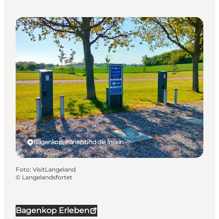
Elektrische Ladestationen
Bagenkop, Fünen und die Inseln
Foto
:
VisitLangeland
©
Langelandsfortet
Bagenkop Erleben