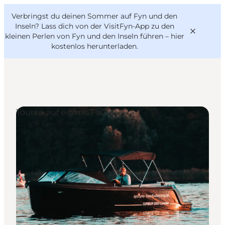
English
Danish
VisitFyn
Verbringst du deinen Sommer auf Fyn und den
VisitFyn
Deutsch
Inseln? Lass dich von der VisitFyn-App zu den
kleinen Perlen von Fyn und den Inseln führen –
hier
kostenlos herunterladen
.
Reise Ideen
Touren auf eigene Faust
Outdoor & bike
Essen & trinken
Übernachtung