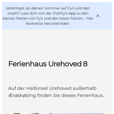
English
Danish
VisitFyn
Verbringst du deinen Sommer auf Fyn und den
VisitFyn
Deutsch
Inseln? Lass dich von der VisitFyn-App zu den
kleinen Perlen von Fyn und den Inseln führen –
hier
kostenlos herunterladen
.
Reise Ideen
Outdoor & bike
Ferienhaus Urehoved 8
Essen & trinken
Übernachtung
Auf der Halbinsel Urehoved außerhalb
Ærøskøbing finden Sie dieses Ferienhaus.