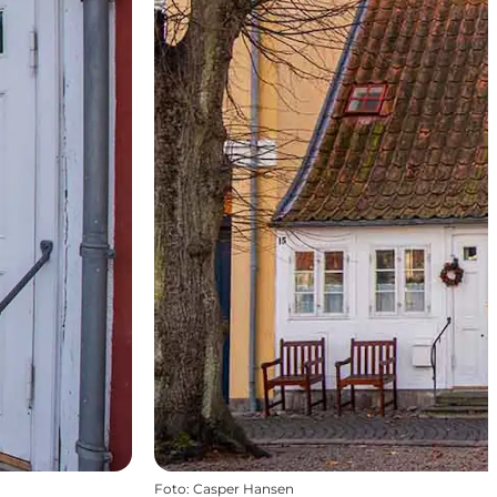
Foto
:
Casper Hansen