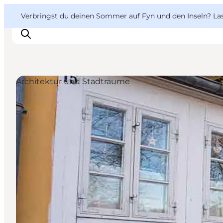
English
Danish
VisitFyn
VisitFyn
Verbringst du deinen Sommer auf Fyn und den Inseln? Lass
Deutsch
Architektur und Stadträume
Reise Ideen
Outdoor & bike
Essen & trinken
Übernachtung