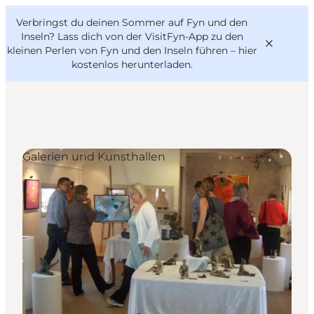
English
Danish
VisitFyn
Verbringst du deinen Sommer auf Fyn und den
VisitFyn
Deutsch
Inseln? Lass dich von der VisitFyn-App zu den
kleinen Perlen von Fyn und den Inseln führen –
hier
kostenlos herunterladen
.
Reise Ideen
Galerien und Kunsthallen
Outdoor & bike
Essen & trinken
Übernachtung