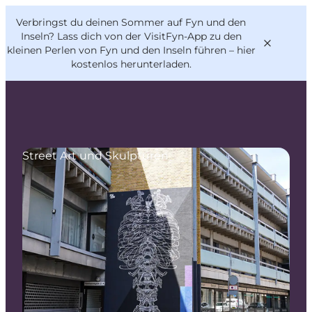
English
Danish
VisitFyn
Verbringst du deinen Sommer auf Fyn und den
VisitFyn
Deutsch
Inseln? Lass dich von der VisitFyn-App zu den
kleinen Perlen von Fyn und den Inseln führen –
hier
kostenlos herunterladen
.
Reise Ideen
Street Art und Skulpturen
Outdoor & bike
Essen & trinken
Übernachtung