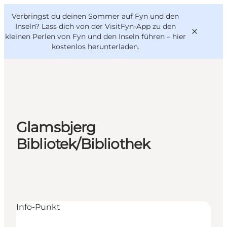
English
Danish
VisitFyn
Verbringst du deinen Sommer auf Fyn und den
VisitFyn
Deutsch
Inseln? Lass dich von der VisitFyn-App zu den
kleinen Perlen von Fyn und den Inseln führen –
hier
kostenlos herunterladen
.
Reise Ideen
Outdoor & bike
Glamsbjerg
Essen & trinken
Bibliotek/Bibliothek
Übernachtung
Info-Punkt