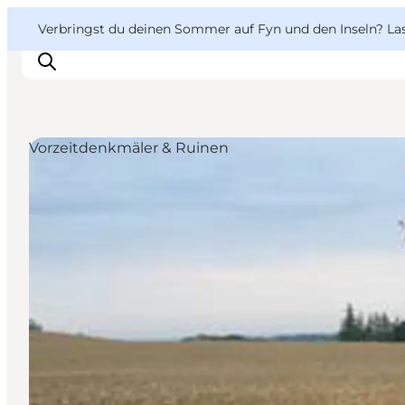
English
Danish
VisitFyn
VisitFyn
Verbringst du deinen Sommer auf Fyn und den Inseln? Lass
Deutsch
Vorzeitdenkmäler & Ruinen
Reise Ideen
Outdoor & bike
Essen & trinken
Übernachtung