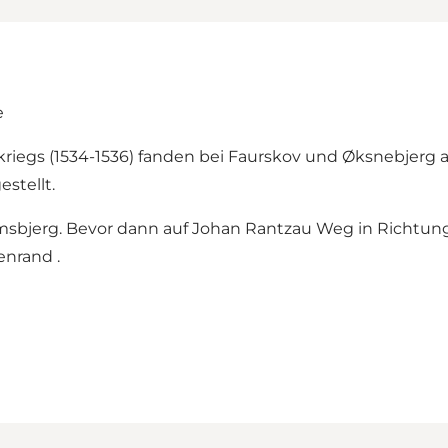
e
iegs (1534-1536) fanden bei Faurskov und Øksnebjerg a
stellt.
amsbjerg. Bevor dann auf Johan Rantzau Weg in Richtun
nrand .