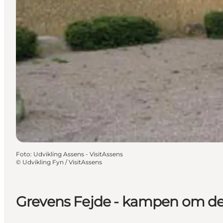
Foto
:
Udvikling Assens - VisitAssens
©
Udvikling Fyn / VisitAssens
Grevens Fejde - kampen om d