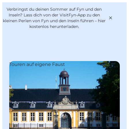
English
Danish
VisitFyn
Verbringst du deinen Sommer auf Fyn und den
VisitFyn
Deutsch
Inseln? Lass dich von der VisitFyn-App zu den
kleinen Perlen von Fyn und den Inseln führen –
hier
kostenlos herunterladen
.
Reise Ideen
Touren auf eigene Faust
Outdoor & bike
Essen & trinken
Übernachtung