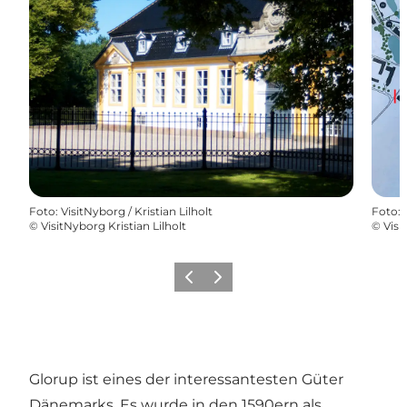
Foto
:
VisitNyborg / Kristian Lilholt
Foto
:
©
VisitNyborg Kristian Lilholt
©
Visi
Zurück
Weiter
Glorup ist eines der interessantesten Güter
Dänemarks. Es wurde in den 1590ern als