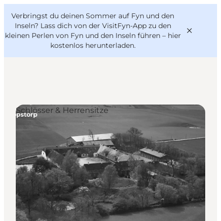
English
Danish
VisitFyn
Verbringst du deinen Sommer auf Fyn und den
VisitFyn
Deutsch
Inseln? Lass dich von der VisitFyn-App zu den
kleinen Perlen von Fyn und den Inseln führen –
hier
kostenlos herunterladen
.
Reise Ideen
Schlösser & Herrensitze
Outdoor & bike
Essen & trinken
Übernachtung