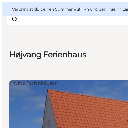
English
Danish
VisitFyn
VisitFyn
Verbringst du deinen Sommer auf Fyn und den Inseln? Lass
Deutsch
Højvang Ferienhaus
Reise Ideen
Outdoor & bike
Essen & trinken
Private Ferienhäuser
Übernachtung