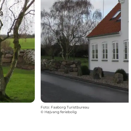
Foto
:
Faaborg Turistbureau
©
Højvang feriebolig