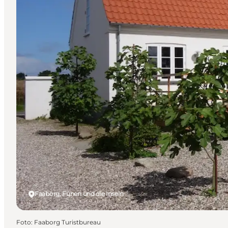
Faaborg, Fünen und die Inseln
Foto
:
Faaborg Turistbureau