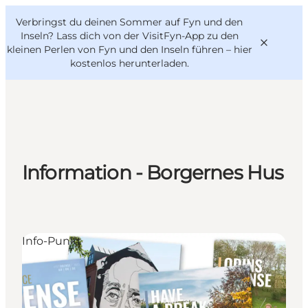
English
Danish
VisitFyn
Verbringst du deinen Sommer auf Fyn und den
VisitFyn
Deutsch
Inseln? Lass dich von der VisitFyn-App zu den
kleinen Perlen von Fyn und den Inseln führen –
hier
kostenlos herunterladen
.
Reise Ideen
Outdoor & bike
Information - Borgernes Hus
Essen & trinken
Übernachtung
Info-Punkt