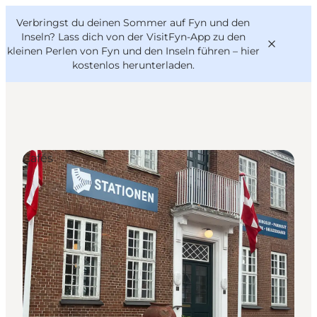
English
Danish
VisitFyn
Verbringst du deinen Sommer auf Fyn und den
VisitFyn
Deutsch
Inseln? Lass dich von der VisitFyn-App zu den
kleinen Perlen von Fyn und den Inseln führen –
hier
kostenlos herunterladen
.
Reise Ideen
Cafés
Outdoor & bike
Essen & trinken
Übernachtung