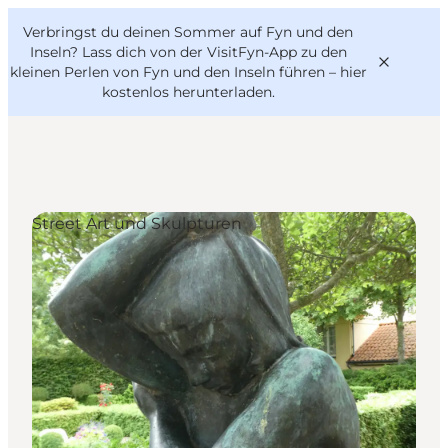
English
Danish
VisitFyn
Verbringst du deinen Sommer auf Fyn und den
VisitFyn
Deutsch
Inseln? Lass dich von der VisitFyn-App zu den
kleinen Perlen von Fyn und den Inseln führen –
hier
kostenlos herunterladen
.
Reise Ideen
Street Art und Skulpturen
Outdoor & bike
Essen & trinken
Übernachtung