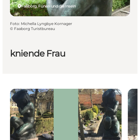
Faaborg, Fünen und die Inseln
Foto
:
Michella Lyngbye Kornager
©
Faaborg Turistbureau
kniende Frau