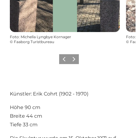
Foto
:
Michella Lyngbye Kornager
Foto
:
©
Faaborg Turistbureau
©
Faab
Zurück
Weiter
Künstler: Erik Cohrt (1902 - 1970)
Höhe 90 cm
Breite 44 cm
Tiefe 33 cm