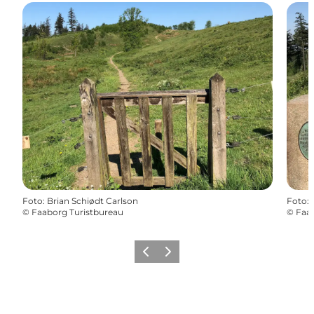
Foto
:
Brian Schiødt Carlson
Foto
:
©
Faaborg Turistbureau
©
Faab
Zurück
Weiter