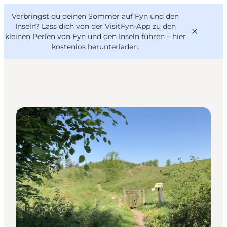
English
Danish
VisitFyn
Verbringst du deinen Sommer auf Fyn und den
VisitFyn
Deutsch
Inseln? Lass dich von der VisitFyn-App zu den
kleinen Perlen von Fyn und den Inseln führen –
hier
kostenlos herunterladen
.
Reise Ideen
Naturgebiete
Outdoor & bike
Essen & trinken
Übernachtung