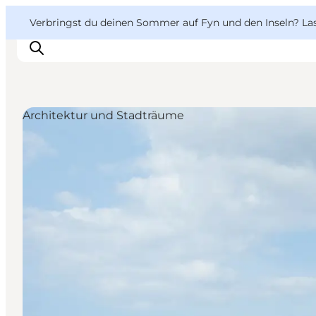
English
Danish
VisitFyn
VisitFyn
Verbringst du deinen Sommer auf Fyn und den Inseln? Lass
Deutsch
Architektur und Stadträume
Reise Ideen
Outdoor & bike
Essen & trinken
Übernachtung