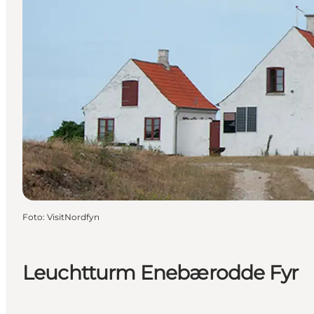
Foto
:
VisitNordfyn
Leuchtturm Enebærodde Fyr