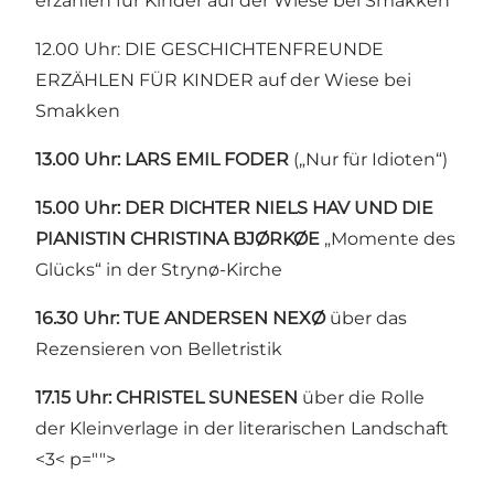
erzählen für Kinder auf der Wiese bei Smakken
12.00 Uhr: DIE GESCHICHTENFREUNDE
ERZÄHLEN FÜR KINDER auf der Wiese bei
Smakken
13.00 Uhr: LARS EMIL FODER
(„Nur für Idioten“)
15.00 Uhr: DER DICHTER NIELS HAV UND DIE
PIANISTIN CHRISTINA BJØRKØE
„Momente des
Glücks“ in der Strynø-Kirche
16.30 Uhr: TUE ANDERSEN NEXØ
über das
Rezensieren von Belletristik
17.15 Uhr: CHRISTEL SUNESEN
über die Rolle
der Kleinverlage in der literarischen Landschaft
<3< p="">