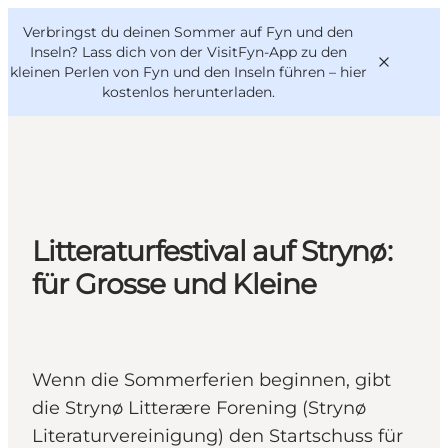
English
Danish
VisitFyn
Verbringst du deinen Sommer auf Fyn und den
VisitFyn
Deutsch
Inseln? Lass dich von der VisitFyn-App zu den
kleinen Perlen von Fyn und den Inseln führen –
hier
kostenlos herunterladen
.
Reise Ideen
Outdoor & bike
Litteraturfestival auf Strynø:
Essen & trinken
für Grosse und Kleine
Übernachtung
Wenn die Sommerferien beginnen, gibt
die Strynø Litterære Forening (Strynø
Literaturvereinigung) den Startschuss für