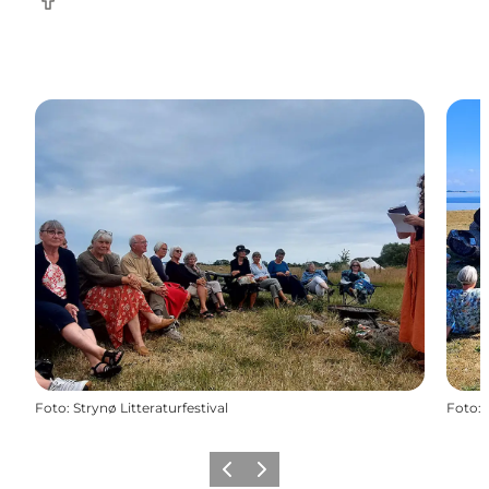
facebook
Foto
:
Strynø Litteraturfestival
Foto
:
Zurück
Weiter