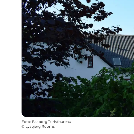
Foto
:
Faaborg Turistbureau
©
Lysbjerg Rooms