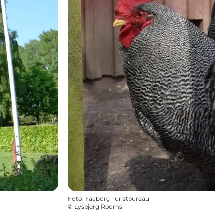
Foto
:
Faaborg Turistbureau
©
Lysbjerg Rooms