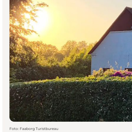
Foto
:
Faaborg Turistbureau