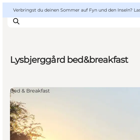
English
Danish
VisitFyn
VisitFyn
Verbringst du deinen Sommer auf Fyn und den Inseln? Lass
Deutsch
Lysbjerggård bed&breakfast
Reise Ideen
Outdoor & bike
Essen & trinken
Bed & Breakfast
Übernachtung