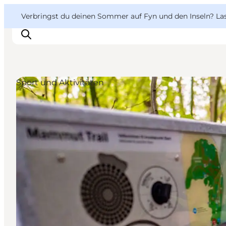
English
Danish
VisitFyn
VisitFyn
Verbringst du deinen Sommer auf Fyn und den Inseln? Lass
Deutsch
Sport und Aktivitäten
Reise Ideen
Outdoor & bike
Essen & trinken
Übernachtung