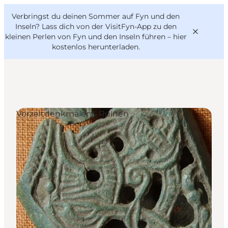
English
Danish
VisitFyn
Verbringst du deinen Sommer auf Fyn und den
VisitFyn
Deutsch
Inseln? Lass dich von der VisitFyn-App zu den
kleinen Perlen von Fyn und den Inseln führen –
hier
kostenlos herunterladen
.
Reise Ideen
Vorzeitdenkmäler & Ruinen
Outdoor & bike
Essen & trinken
Übernachtung