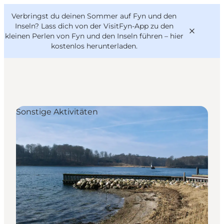
English
Danish
VisitFyn
Verbringst du deinen Sommer auf Fyn und den
VisitFyn
Deutsch
Inseln? Lass dich von der VisitFyn-App zu den
kleinen Perlen von Fyn und den Inseln führen –
hier
kostenlos herunterladen
.
Reise Ideen
Sonstige Aktivitäten
Outdoor & bike
Essen & trinken
Übernachtung