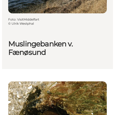
Foto
:
VisitMiddelfart
©
Ulrik Westphal
Muslingebanken v.
Fænøsund