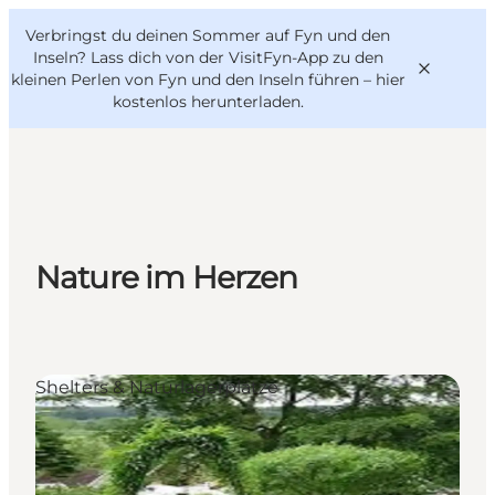
English
Danish
VisitFyn
Verbringst du deinen Sommer auf Fyn und den
VisitFyn
Deutsch
Inseln? Lass dich von der VisitFyn-App zu den
kleinen Perlen von Fyn und den Inseln führen –
hier
kostenlos herunterladen
.
Reise Ideen
Outdoor & bike
Nature im Herzen
Essen & trinken
Übernachtung
Shelters & Naturlagerplätze