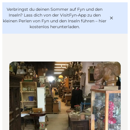
English
Danish
VisitFyn
Verbringst du deinen Sommer auf Fyn und den
VisitFyn
Deutsch
Inseln? Lass dich von der VisitFyn-App zu den
kleinen Perlen von Fyn und den Inseln führen –
hier
kostenlos herunterladen
.
Reise Ideen
Shopping
Outdoor & bike
Essen & trinken
Übernachtung