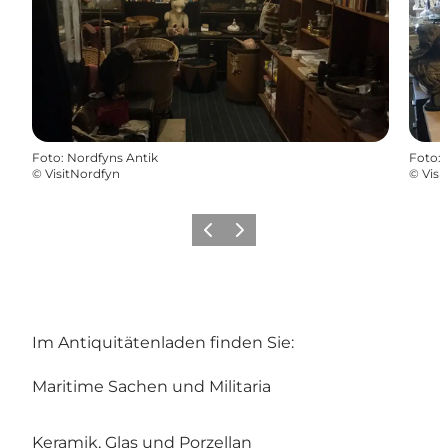
Foto
:
Nordfyns Antik
Foto
:
©
VisitNordfyn
©
Visi
Zurück
Weiter
Im Antiquitätenladen finden Sie:
Maritime Sachen und Militaria
Keramik, Glas und Porzellan