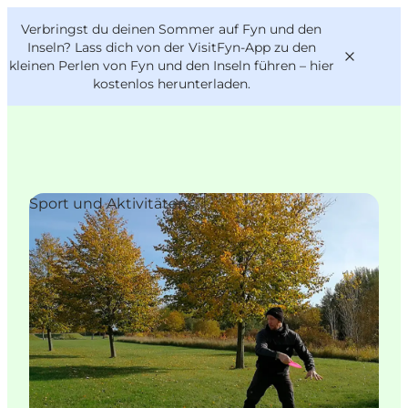
English
Danish
VisitFyn
Verbringst du deinen Sommer auf Fyn und den
VisitFyn
Deutsch
Inseln? Lass dich von der VisitFyn-App zu den
kleinen Perlen von Fyn und den Inseln führen –
hier
kostenlos herunterladen
.
Reise Ideen
Sport und Aktivitäten
Outdoor & bike
Essen & trinken
Übernachtung