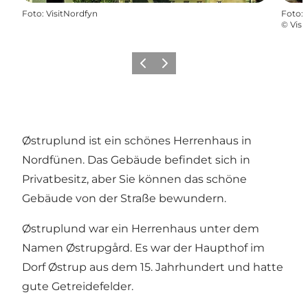
Foto
:
VisitNordfyn
Foto
:
©
Visi
Zurück
Weiter
Østruplund ist ein schönes Herrenhaus in
Nordfünen. Das Gebäude befindet sich in
Privatbesitz, aber Sie können das schöne
Gebäude von der Straße bewundern.
Østruplund war ein Herrenhaus unter dem
Namen Østrupgård. Es war der Haupthof im
Dorf Østrup aus dem 15. Jahrhundert und hatte
gute Getreidefelder.