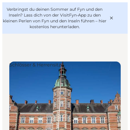
English
Danish
VisitFyn
Verbringst du deinen Sommer auf Fyn und den
VisitFyn
Deutsch
Inseln? Lass dich von der VisitFyn-App zu den
kleinen Perlen von Fyn und den Inseln führen –
hier
kostenlos herunterladen
.
Reise Ideen
Schlösser & Herrensitze
Outdoor & bike
Essen & trinken
Übernachtung