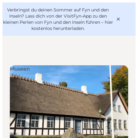
English
Danish
VisitFyn
Verbringst du deinen Sommer auf Fyn und den
VisitFyn
Deutsch
Inseln? Lass dich von der VisitFyn-App zu den
kleinen Perlen von Fyn und den Inseln führen –
hier
kostenlos herunterladen
.
Reise Ideen
Museen
Outdoor & bike
Essen & trinken
Übernachtung