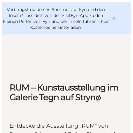
English
Danish
VisitFyn
Verbringst du deinen Sommer auf Fyn und den
VisitFyn
Deutsch
Inseln? Lass dich von der VisitFyn-App zu den
kleinen Perlen von Fyn und den Inseln führen –
hier
kostenlos herunterladen
.
Reise Ideen
Outdoor & bike
Essen & trinken
RUM – Kunstausstellung im
Übernachtung
Galerie Tegn auf Strynø
Entdecke die Ausstellung „RUM“ von