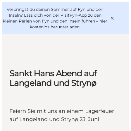
English
Danish
VisitFyn
Verbringst du deinen Sommer auf Fyn und den
VisitFyn
Deutsch
Inseln? Lass dich von der VisitFyn-App zu den
kleinen Perlen von Fyn und den Inseln führen –
hier
kostenlos herunterladen
.
Reise Ideen
Outdoor & bike
Sankt Hans Abend auf
Essen & trinken
Langeland und Strynø
Übernachtung
Feiern Sie mit uns an einem Lagerfeuer
auf Langeland und Strynø 23. Juni