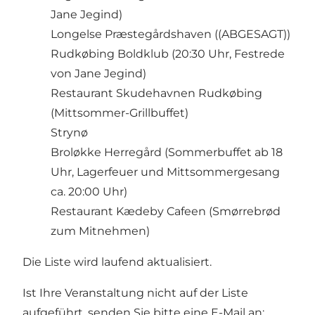
Jane Jegind)
Longelse Præstegårdshaven
((ABGESAGT))
Rudkøbing Boldklub
(20:30 Uhr, Festrede
von Jane Jegind)
Restaurant Skudehavnen Rudkøbing
(Mittsommer-Grillbuffet)
Strynø
Broløkke Herregård
(Sommerbuffet ab 18
Uhr, Lagerfeuer und Mittsommergesang
ca. 20:00 Uhr)
Restaurant Kædeby Cafeen
(Smørrebrød
zum Mitnehmen)
Die Liste wird laufend aktualisiert.
Ist Ihre Veranstaltung nicht auf der Liste
aufgeführt, senden Sie bitte eine E-Mail an: