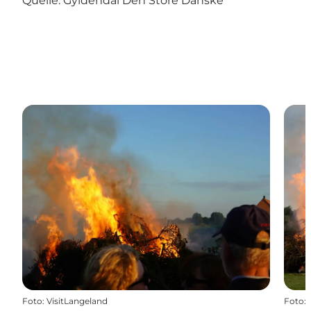
Quelle: Gyldendal Den Store Danske
Foto
:
VisitLangeland
Foto
: