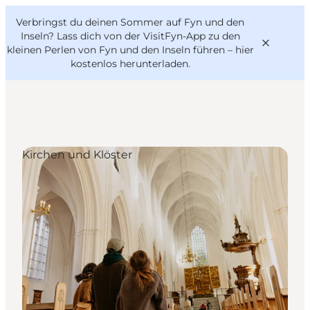
English
Danish
VisitFyn
Verbringst du deinen Sommer auf Fyn und den
VisitFyn
Deutsch
Inseln? Lass dich von der VisitFyn-App zu den
kleinen Perlen von Fyn und den Inseln führen –
hier
kostenlos herunterladen
.
Reise Ideen
Kirchen und Klöster
Outdoor & bike
Essen & trinken
Übernachtung