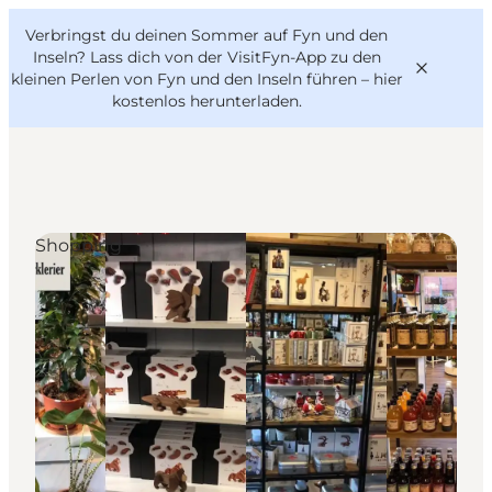
English
Danish
VisitFyn
Verbringst du deinen Sommer auf Fyn und den
VisitFyn
Deutsch
Inseln? Lass dich von der VisitFyn-App zu den
kleinen Perlen von Fyn und den Inseln führen –
hier
kostenlos herunterladen
.
Reise Ideen
Shopping
Outdoor & bike
Essen & trinken
Übernachtung