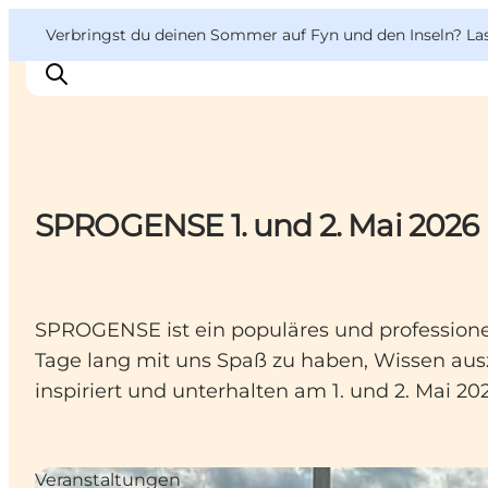
English
Danish
VisitFyn
VisitFyn
Verbringst du deinen Sommer auf Fyn und den Inseln? Lass
Deutsch
SPROGENSE 1. und 2. Mai 2026
Reise Ideen
Outdoor & bike
Essen & trinken
Übernachtung
SPROGENSE ist ein populäres und professionell
Tage lang mit uns Spaß zu haben, Wissen aus
inspiriert und unterhalten am 1. und 2. Mai 20
Veranstaltungen