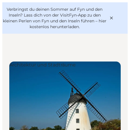
English
Danish
VisitFyn
Verbringst du deinen Sommer auf Fyn und den
VisitFyn
Deutsch
Inseln? Lass dich von der VisitFyn-App zu den
kleinen Perlen von Fyn und den Inseln führen –
hier
kostenlos herunterladen
.
Reise Ideen
Architektur und Stadträume
Outdoor & bike
Essen & trinken
Übernachtung